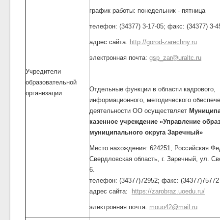
график работы: понедельник - пятница
телефон: (34377) 3-17-05; факс: (34377) 3-4
адрес сайта:
http://gorod-zarechny.ru
электронная почта:
gsp_zar@uraltc.ru
Учредители
образовательной
Отдельные функции в области кадрового,
организации
информационного, методического обеспеч
деятельности ОО осуществляет
Муницип
казенное учреждение «Управление обра
муниципального округа Заречный»
Место нахождения: 624251, Российская Фе
Свердловская область, г. Заречный, ул. С
6.
телефон: (34377)72952; факс: (34377)75772
адрес сайта:
https://zarobraz.uoedu.ru/
электронная почта:
mouo42@mail.ru