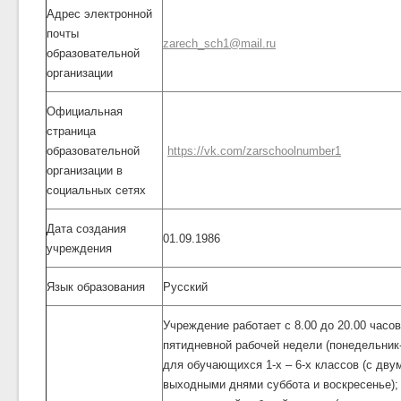
Адрес электронной
почты
zarech_sch1@mail.ru
образовательной
организации
Официальная
страница
образовательной
https://vk.com/zarschoolnumber1
организации в
социальных сетях
Дата создания
01.09.1986
учреждения
Язык образования
Русский
Учреждение работает с 8.00 до 20.00 часо
пятидневной рабочей недели (понедельник
для обучающихся 1-х – 6-х классов (с дву
выходными днями суббота и воскресенье);