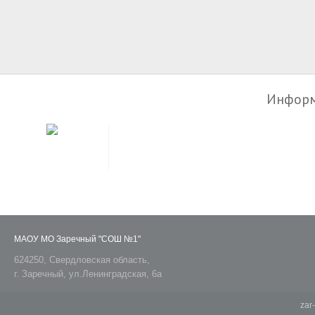
Информ
МАОУ МО Заречный "СОШ №1"
624250, Свердловская область,
г. Заречный, ул.Ленинградская, 6а
zar