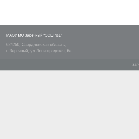
МАОУ МО Заречный "СОШ №1"
624250, Свердловская область,
г. Заречный, ул.Ленинградская, 6а
zar