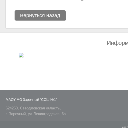
Вернуться назад
Информ
МАОУ МО Заречный "СОШ №1"
624250, Свердловская область,
г. Заречный, ул.Ленинградская, 6а
zar