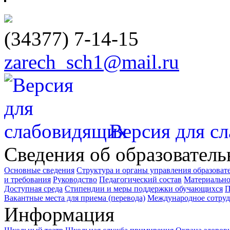
(34377)
7-14-15
zarech_sch1@mail.ru
Версия для с
Сведения об образователь
Основные сведения
Структура и органы управления образоват
и требования
Руководство
Педагогический состав
Материально
Доступная среда
Стипендии и меры поддержки обучающихся
П
Вакантные места для приема (перевода)
Международное сотруд
Информация