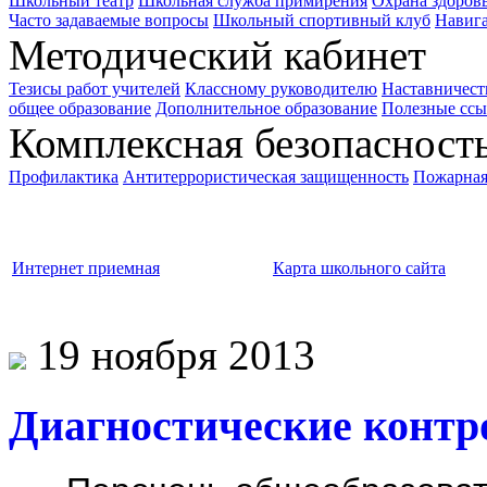
Школьный театр
Школьная служба примирения
Охрана здоров
Часто задаваемые вопросы
Школьный спортивный клуб
Навига
Методический кабинет
Тезисы работ учителей
Классному руководителю
Наставничест
общее образование
Дополнительное образование
Полезные сс
Комплексная безопасност
Профилактика
Антитеррористическая защищенность
Пожарная
Прием в школу
Интернет приемная
Карта школьного сайта
19 ноября 2013
Диагностические контр