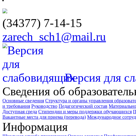
(34377)
7-14-15
zarech_sch1@mail.ru
Версия для с
Сведения об образователь
Основные сведения
Структура и органы управления образоват
и требования
Руководство
Педагогический состав
Материально
Доступная среда
Стипендии и меры поддержки обучающихся
П
Вакантные места для приема (перевода)
Международное сотруд
Информация