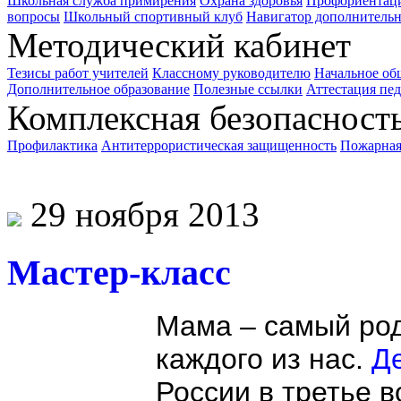
Школьная служба примирения
Охрана здоровья
Профориентац
вопросы
Школьный спортивный клуб
Навигатор дополнительн
Методический кабинет
Тезисы работ учителей
Классному руководителю
Начальное об
Дополнительное образование
Полезные ссылки
Аттестация пе
Комплексная безопасност
Профилактика
Антитеррористическая защищенность
Пожарная
Прием в школу
29 ноября 2013
Мастер-класс
Мама – самый род
каждого из нас.
Д
России в третье 