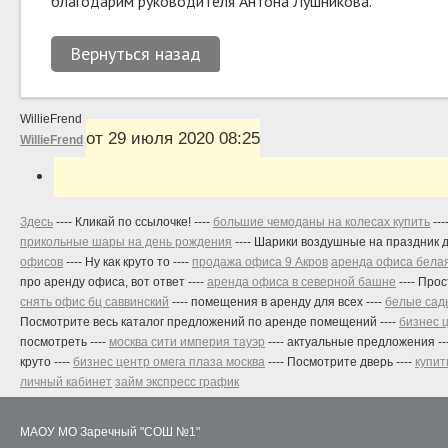
благодарим руководителя Антона Лушникова.
Вернуться назад
WillieFrend
от 29 июля 2020 08:25
WillieFrend
Здесь
---- Кликай по ссылочке! ----
большие чемоданы на колесах купить
---
прикольные шары на день рождения
---- Шарики воздушные на праздник 
офисов
---- Ну как круто то ----
продажа офиса 9 Акров
аренда офиса бела
про аренду офиса, вот ответ ----
аренда офиса в северной башне
---- Про
снять офис бц саввинский
---- помещения в аренду для всех ----
белые сад
Посмотрите весь каталог предложений по аренде помещений ----
бизнес ц
посмотреть ----
москва сити империя тауэр
---- актуальные предложения --
круто ----
бизнес центр омега плаза москва
---- Посмотрите дверь ----
купит
личный кабинет
займ экспресс график
МАОУ МО Заречный "СОШ №1"