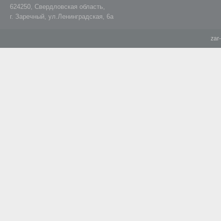
624250, Свердловская область,
г. Заречный, ул.Ленинградская, 6а
zar