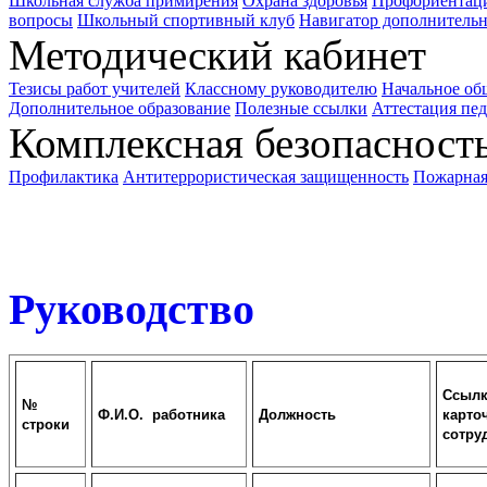
Школьная служба примирения
Охрана здоровья
Профориентац
вопросы
Школьный спортивный клуб
Навигатор дополнительн
Методический кабинет
Тезисы работ учителей
Классному руководителю
Начальное об
Дополнительное образование
Полезные ссылки
Аттестация пе
Комплексная безопасност
Профилактика
Антитеррористическая защищенность
Пожарная
Прием в школу
Руководство
Ссылк
№
Ф.И.О. работника
Должность
карто
строки
сотру