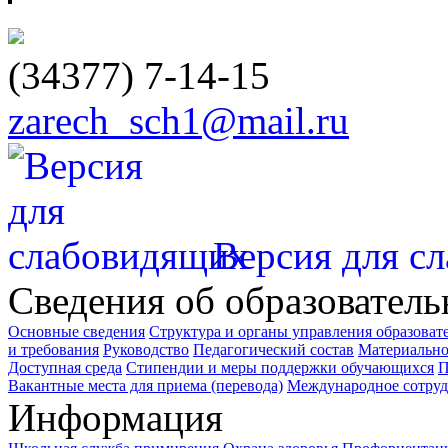
(34377)
7-14-15
zarech_sch1@mail.ru
Версия для с
Сведения об образователь
Основные сведения
Структура и органы управления образоват
и требования
Руководство
Педагогический состав
Материально
Доступная среда
Стипендии и меры поддержки обучающихся
П
Вакантные места для приема (перевода)
Международное сотруд
Информация