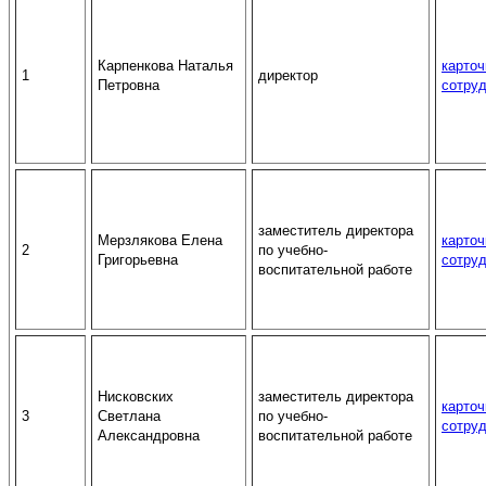
Карпенкова Наталья
карточ
1
директор
Петровна
сотру
заместитель директора
Мерзлякова Елена
карточ
2
по учебно-
Григорьевна
сотру
воспитательной работе
Нисковских
заместитель директора
карточ
3
Светлана
по учебно-
сотру
Александровна
воспитательной работе