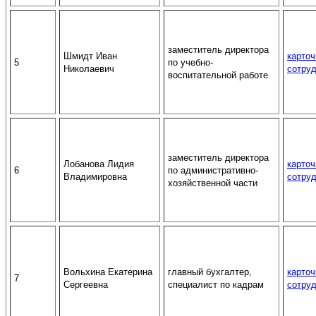
заместитель директора
Шмидт Иван
карточ
5
по учебно-
Николаевич
сотру
воспитательной работе
заместитель директора
Лобанова Лидия
карточ
6
по административно-
Владимировна
сотру
хозяйственной части
Вольхина Екатерина
главный бухгалтер,
карточ
7
Сергеевна
специалист по кадрам
сотру